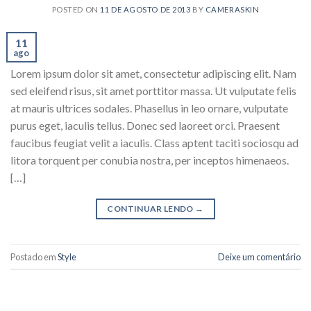
POSTED ON
11 DE AGOSTO DE 2013
BY
CAMERASKIN
11
ago
Lorem ipsum dolor sit amet, consectetur adipiscing elit. Nam
sed eleifend risus, sit amet porttitor massa. Ut vulputate felis
at mauris ultrices sodales. Phasellus in leo ornare, vulputate
purus eget, iaculis tellus. Donec sed laoreet orci. Praesent
faucibus feugiat velit a iaculis. Class aptent taciti sociosqu ad
litora torquent per conubia nostra, per inceptos himenaeos.
[…]
CONTINUAR LENDO
→
Postado em
Style
Deixe um comentário