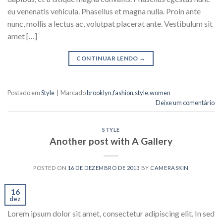
eu venenatis vehicula. Phasellus et magna nulla. Proin ante
nunc, mollis a lectus ac, volutpat placerat ante. Vestibulum sit
amet […]
CONTINUAR LENDO
→
Postado em
Style
|
Marcado
brooklyn
,
fashion
,
style
,
women
Deixe um comentário
STYLE
Another post with A Gallery
POSTED ON
16 DE DEZEMBRO DE 2013
BY
CAMERASKIN
16
dez
Lorem ipsum dolor sit amet, consectetur adipiscing elit. In sed