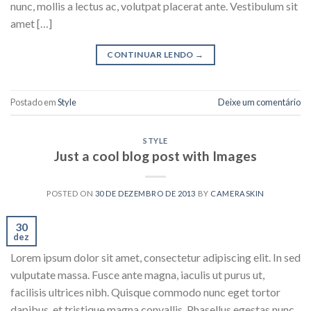
nunc, mollis a lectus ac, volutpat placerat ante. Vestibulum sit
amet […]
CONTINUAR LENDO
→
Postado em
Style
Deixe um comentário
STYLE
Just a cool blog post with Images
POSTED ON
30 DE DEZEMBRO DE 2013
BY
CAMERASKIN
30
dez
Lorem ipsum dolor sit amet, consectetur adipiscing elit. In sed
vulputate massa. Fusce ante magna, iaculis ut purus ut,
facilisis ultrices nibh. Quisque commodo nunc eget tortor
dapibus, et tristique magna convallis. Phasellus egestas nunc