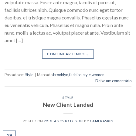
vulputate massa. Fusce ante magna, iaculis ut purus ut,
facilisis ultrices nibh. Quisque commodo nunc eget tortor
dapibus, et tristique magna convallis. Phasellus egestas nunc
eu venenatis vehicula. Phasellus et magna nulla. Proin ante
nunc, mollis a lectus ac, volutpat placerat ante. Vestibulum sit
amet […]
CONTINUAR LENDO
→
Postado em
Style
|
Marcado
brooklyn
,
fashion
,
style
,
women
Deixe um comentário
STYLE
New Client Landed
POSTED ON
29 DE AGOSTO DE 2013
BY
CAMERASKIN
29