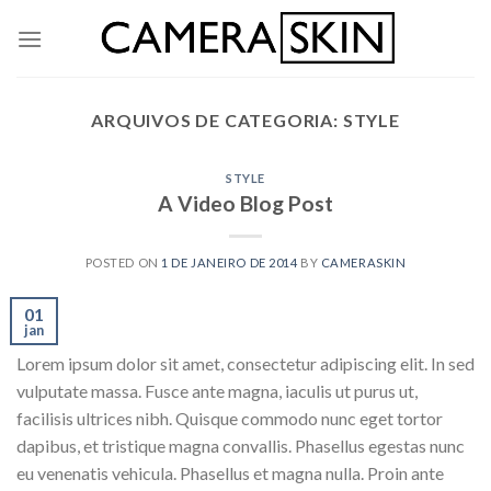
Skip
to
content
ARQUIVOS DE CATEGORIA:
STYLE
STYLE
A Video Blog Post
POSTED ON
1 DE JANEIRO DE 2014
BY
CAMERASKIN
01
jan
Lorem ipsum dolor sit amet, consectetur adipiscing elit. In sed
vulputate massa. Fusce ante magna, iaculis ut purus ut,
facilisis ultrices nibh. Quisque commodo nunc eget tortor
dapibus, et tristique magna convallis. Phasellus egestas nunc
eu venenatis vehicula. Phasellus et magna nulla. Proin ante